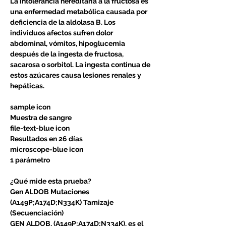
La intolerancia hereditaria a la fructosa es
una enfermedad metabólica causada por
deficiencia de la aldolasa B. Los
individuos afectos sufren dolor
abdominal, vómitos, hipoglucemia
después de la ingesta de fructosa,
sacarosa o sorbitol. La ingesta continua de
estos azúcares causa lesiones renales y
hepáticas.
sample icon
Muestra de sangre
file-text-blue icon
Resultados en 26 días
microscope-blue icon
1 parámetro
¿Qué mide esta prueba?
Gen ALDOB Mutaciones
(A149P;A174D;N334K) Tamizaje
(Secuenciación)
GEN ALDOB, (A149P;A174D;N334K), es el