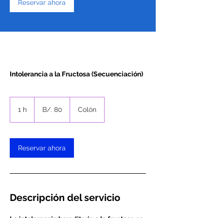
Reservar ahora
Intolerancia a la Fructosa (Secuenciación)
80
balboas
1 h
1
B/. 80
Colón
panameños
Reservar ahora
Descripción del servicio