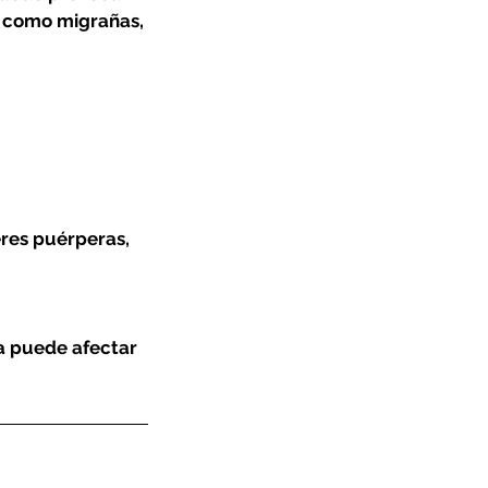
s como migrañas,
eres puérperas,
ca puede afectar