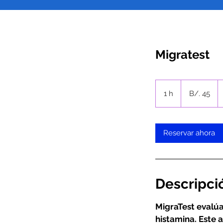
45
balboas
1 h
1
B/. 45
panameños
Reservar ahora
Descripció
MigraTest evalúa
histamina. Este a