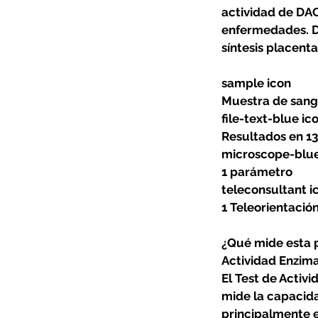
actividad de DA
enfermedades. D
síntesis placent
sample icon
Muestra de sang
file-text-blue ic
Resultados en 13
microscope-blue
1 parámetro
teleconsultant i
1 Teleorientació
¿Qué mide esta 
Actividad Enzim
El Test de Activ
mide la capacida
principalmente e