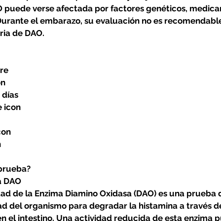
O puede verse afectada por factores genéticos, medic
urante el embarazo, su evaluación no es recomendable 
aria de DAO.
re
on
 días
 icon
con
n
prueba?
a DAO
idad de la Enzima Diamino Oxidasa (DAO) es una prueba 
d del organismo para degradar la histamina a través d
n el intestino. Una actividad reducida de esta enzima