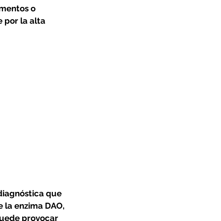
amentos o
por la alta
diagnóstica que
e la enzima DAO,
 puede provocar