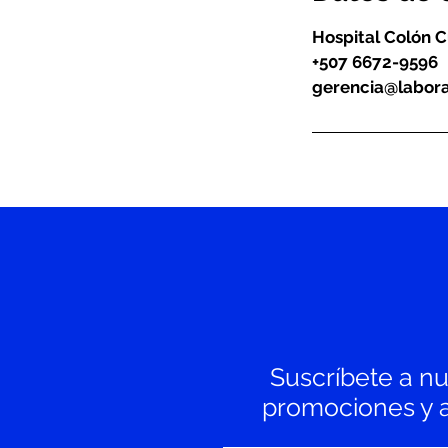
Hospital Colón C
+507 6672-9596
gerencia@labora
Suscríbete a nue
promociones y av