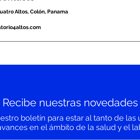
uatro Altos, Colón, Panama
torio4altos.com
Recibe nuestras novedades
stro boletín para estar al tanto de las 
ances en el ámbito de la salud y el lab