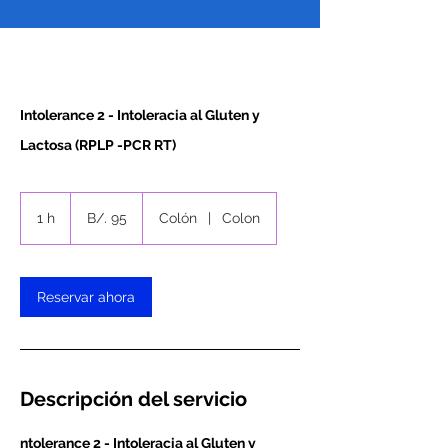
Intolerance 2 - Intoleracia al Gluten y
Lactosa (RPLP -PCR RT)
95
balboas
1 h
1
B/. 95
Colón
|
Colon
panameños
Reservar ahora
Descripción del servicio
ntolerance 2 - Intoleracia al Gluten y