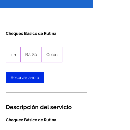
80
balboas
1 h
1
B/. 80
Colón
panameños
Reservar ahora
Descripción del servicio
Chequeo Básico de Rutina