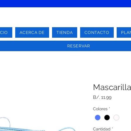
ICIO
ACERCA DE
TIENDA
CONTACTO
PLA
RESERVAR
Mascarill
Precio
B/. 11.99
Colores
*
Cantidad
*