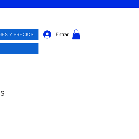
Entrar
NES Y PRECIOS
as