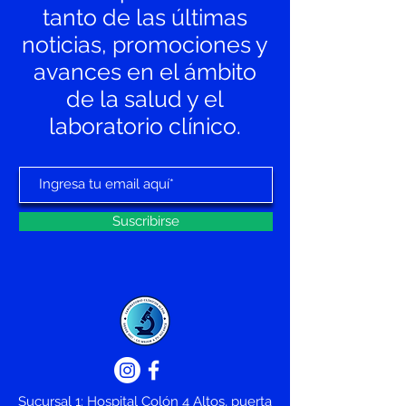
tanto de las últimas
con la desintoxicación intestinal y 
más apoyo para la salud celular. ¡Y 
noticias, promociones y
no contiene parabenos! ¿Quieres 
avances en el ámbito
otra razón? Suministro consciente. 
Nuestra fuente vegetal patentada 
de la salud y el
de clorofila líquida crece en un 
laboratorio clínico.
clima óptimo, libre de pesticidas, 
contaminación y radiación. 
Trabajamos con socios que cuentan 
con la certificación ISO-9001 y 
están totalmente comprometidos 
Suscribirse
con una cosecha sostenible.
La historia detrás Liquid Chlorophyll
Nature's Sunshine ha ofrecido 
clorofila líquida durante más de 
tres décadas. Ha sido uno de 
nuestros productos más vendidos 
durante todo este tiempo. Más 
recientemente, presentamos 
nuestra opción extrafuerte (ES) sin 
parabenos.
Sucursal 1: Hospital Colón 4 Altos, puerta