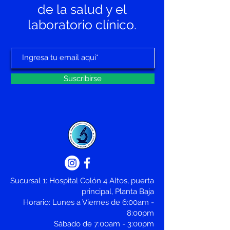
de la salud y el
laboratorio clínico.
Suscribirse
Sucursal 1: Hospital Colón 4 Altos, puerta
principal, Planta Baja
Horario: Lunes a Viernes de 6:00am -
8:00pm
Sábado de 7:00am - 3:00pm