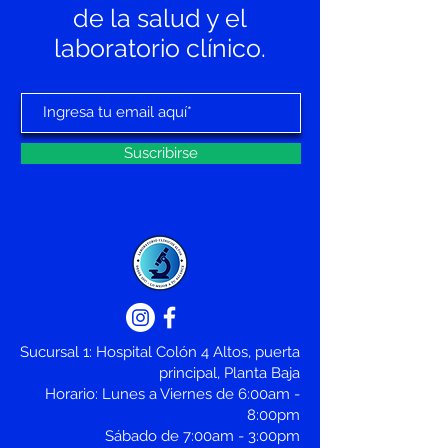
de la salud y el
laboratorio clínico.
Suscribirse
Sucursal 1: Hospital Colón 4 Altos, puerta
principal, Planta Baja
Horario: Lunes a Viernes de 6:00am -
8:00pm
Sábado de 7:00am - 3:00pm