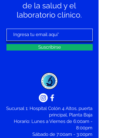
de la salud y el
laboratorio clínico.
Suscribirse
Sucursal 1: Hospital Colón 4 Altos, puerta
principal, Planta Baja
Horario: Lunes a Viernes de 6:00am -
8:00pm
Sábado de 7:00am - 3:00pm